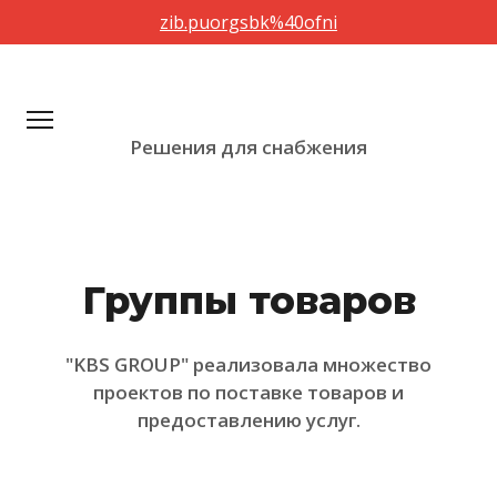
zib.puorgsbk%40ofni
zib.puorgsbk%40ofni
Решения для снабжения
Решения для снабжения
О нас
Группы товаров
Группы товаров
Дилерства
Партнеры
"KBS GROUP" реализовала множество
Контакты
проектов по поставке товаров и
предоставлению услуг.